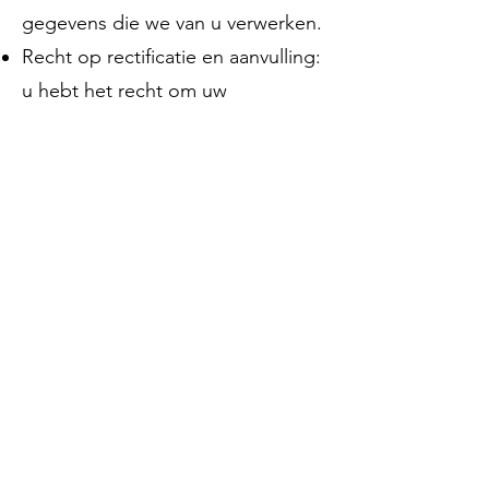
gegevens die we van u verwerken.
Recht op rectificatie en aanvulling:
u hebt het recht om uw
persoonlijke gegevens aan te
vullen, te corrigeren, te
verwijderen of te blokkeren
wanneer u maar wilt.
Als u ons toestemming geeft om
uw gegevens te verwerken, heeft u
het recht om die toestemming in
te trekken en uw persoonlijke
gegevens te laten verwijderen.
Recht op dataportabiliteit: u hebt
het recht om al uw persoonlijke