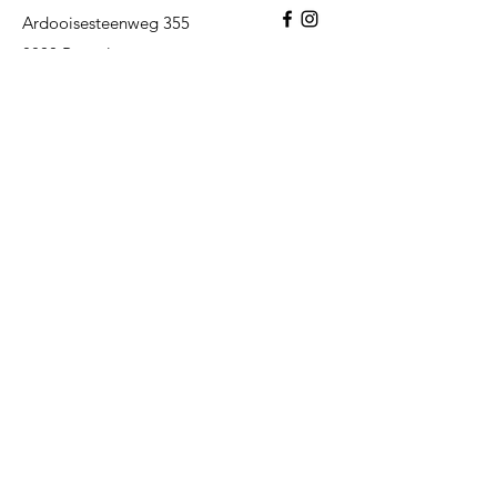
Ardooisesteenweg 355
8800 Roeselare
BE
0662.624.321
Contact.
Jay
+32 (0) 493 66 45 25
info@jbautomotive.be
Openingsuren.
Maandag
08u00 - 18u00
Dinsdag
08u00 - 18u00
Woensdag
08u00 - 18u00
Donderdag
08u00 - 18u00
Vrijdag
08u00 - 18u00
Zaterdag
op afspraak