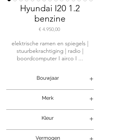
Hyundai I20 1.2
benzine
Prijs
€ 4.950,00
elektrische ramen en spiegels |
stuurbekrachtiging | radio |
boordcomputer I airco I ...
Bouwjaar
02/2011
Merk
Hyundai i20
Kleur
Grijs
Vermogen