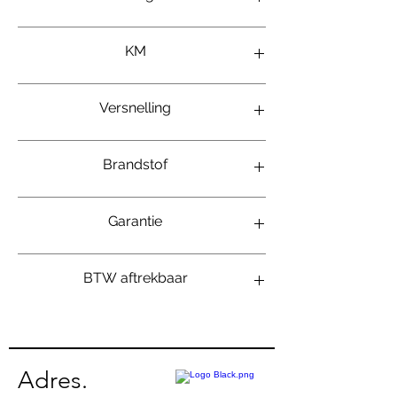
57kw/77pk
KM
115 000km
Versnelling
Manueel
Brandstof
1.2L benzine
Garantie
12 maanden
BTW aftrekbaar
nee
Adres.