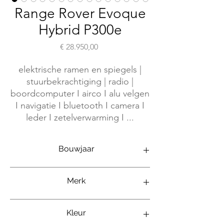
Range Rover Evoque
Hybrid P300e
Prijs
€ 28.950,00
elektrische ramen en spiegels |
stuurbekrachtiging | radio |
boordcomputer I airco I alu velgen
I navigatie I bluetooth I camera I
leder I zetelverwarming I ...
Bouwjaar
12/2020
Merk
Range Rover Evoque
Kleur