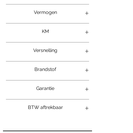
Zwart
Vermogen
227kw/308pk
KM
87 000km
Versnelling
Automaat
Brandstof
1.5 P300e
Garantie
12 maanden
BTW aftrekbaar
Ja