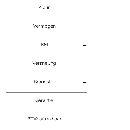
Range Rover Sport
Kleur
Zwart
Vermogen
225kw/306pk
KM
123 000km
Versnelling
Automaat
Brandstof
3.0L diesel
Garantie
12 maanden
BTW aftrekbaar