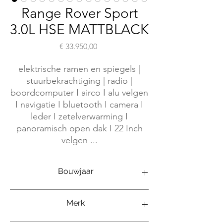
Range Rover Sport
3.0L HSE MATTBLACK
Prijs
€ 33.950,00
elektrische ramen en spiegels |
stuurbekrachtiging | radio |
boordcomputer I airco I alu velgen
I navigatie I bluetooth I camera I
leder I zetelverwarming I
panoramisch open dak I 22 Inch
velgen ...
Bouwjaar
09/2019
Merk