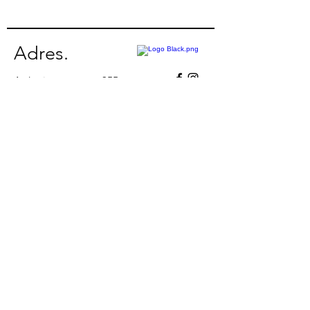
nee
Adres.
Ardooisesteenweg 355
8800 Roeselare
BE
0662.624.321
Contact.
Jay
+32 (0) 493 66 45 25
info@jbautomotive.be
Openingsuren.
Maandag
08u00 - 18u00
Dinsdag
08u00 - 18u00