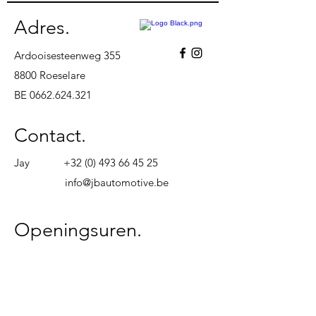
Adres.
Ardooisesteenweg 355
8800 Roeselare
BE
0662.624.321
Contact.
Jay
+32 (0) 493 66 45 25
info@jbautomotive.be
Openingsuren.
Maandag
08u00 - 18u00
Dinsdag
08u00 - 18u00
Woensdag
08u00 - 18u00