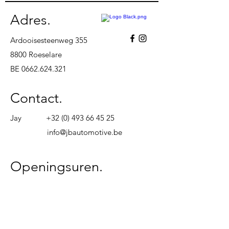
Adres.
Ardooisesteenweg 355
8800 Roeselare
BE
0662.624.321
Contact.
Jay
+32 (0) 493 66 45 25
info@jbautomotive.be
Openingsuren.
Maandag
08u00 - 18u00
Dinsdag
08u00 - 18u00
Woensdag
08u00 - 18u00