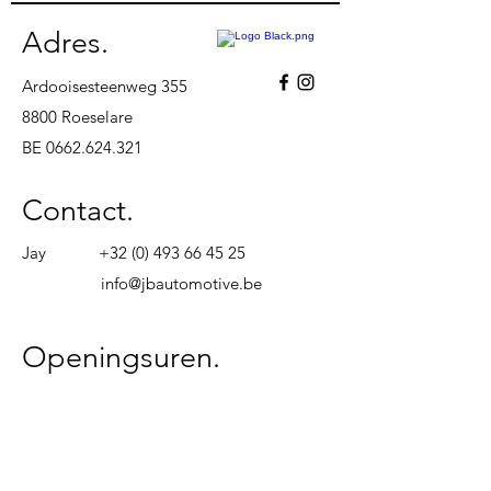
Adres.
Ardooisesteenweg 355
8800 Roeselare
BE
0662.624.321
Contact.
Jay
+32 (0) 493 66 45 25
info@jbautomotive.be
Openingsuren.
Maandag
08u00 - 18u00
Dinsdag
08u00 - 18u00
Woensdag
08u00 - 18u00